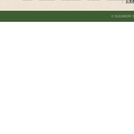
お見
© SUGIMORI SEK