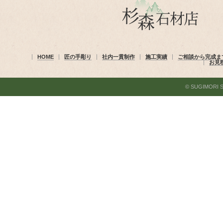
HOME
匠の手彫り
社内一貫制作
施工実績
ご相談から完成ま
お見
© SUGIMORI SEK