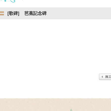
歌碑
芭蕉記念碑